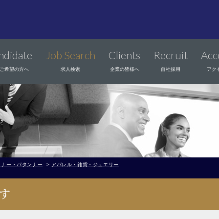
ndidate
Job Search
Clients
Recruit
Acc
ご希望の方へ
求人検索
企業の皆様へ
自社採用
アク
イナー・パタンナー
>
アパレル・雑貨・ジュエリー
す