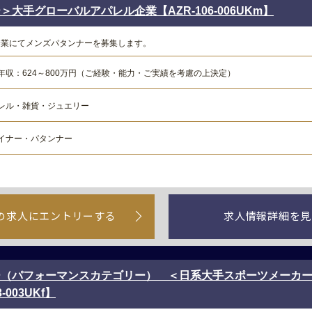
大手グローバルアパレル企業【AZR-106-006UKm】
企業にてメンズパタンナーを募集します。
年収：624～800万円（ご経験・能力・ご実績を考慮の上決定）
レル・雑貨・ジュエリー
イナー・パタンナー
の求人にエントリーする
求人情報詳細を見
（パフォーマンスカテゴリー） ＜日系大手スポーツメーカー
-003UKf】