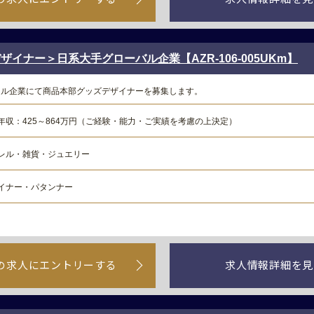
イナー＞日系大手グローバル企業【AZR-106-005UKm】
レル企業にて商品本部グッズデザイナーを募集します。
年収：425～864万円（ご経験・能力・ご実績を考慮の上決定）
レル・雑貨・ジュエリー
イナー・パタンナー
の求人にエントリーする
求人情報詳細を見