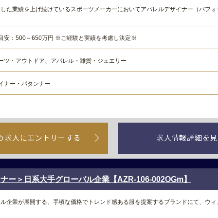
定した業績を上げ続けているスポーツメーカーにおいてアパレルデザイナー（パフォ
目安：500～650万円 ※ご経験と実績を考慮し決定※
ーツ・アウトドア、アパレル・雑貨・ジュエリー
イナー・パタンナー
の求人にエントリーする
求人情報詳細を見
ー＞日系大手グローバル企業【AZR-106-002OGm】
レル企業が展開する、手頃な価格でトレンド感ある服を提案するブランドにて、ウィ