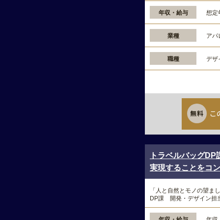
年収・給与
想定
業種
アパ
職種
デザ
こ
トラベルバッグDP
実現することをコンセ
「人と自然とモノの望ま
DP課 開発・デザイン担
年収・給与
年収