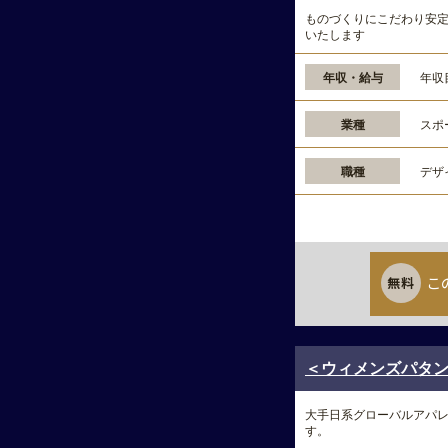
ものづくりにこだわり安
いたします
年収・給与
年収
業種
スポ
職種
デザ
こ
＜ウィメンズパタンナ
大手日系グローバルアパ
す。