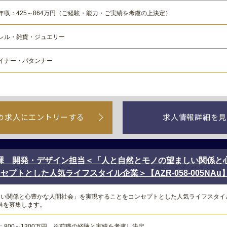
年収：425～864万円（ご経験・能力・ご実績を考慮の上決定）
レル・雑貨・ジュエリー
イナー・パタンナー
の求人にエントリーする
求人情報詳細を見
課 開発・デザイン担当＜「人と自然とモノの望ましい関係と
プトとした人気ライフスタイル企業＞【AZR-058-005NAu
しい関係と心豊かな人間社会」を実現することをコンセプトとした人気ライフスタイ
当を募集します。
：800～1300万円 ※前職の経験と実績を考慮し決定