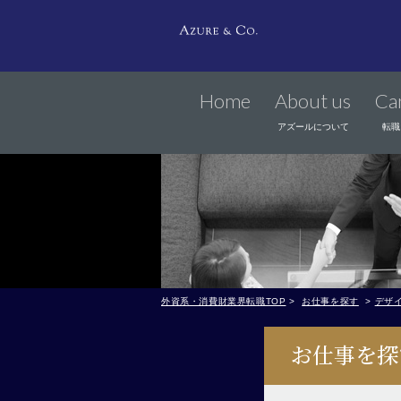
Home
About us
Ca
アズールについて
転職
外資系・消費財業界転職TOP
>
お仕事を探す
>
デザ
お仕事を探