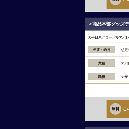
＜商品本部グッズデザ
大手日系グローバルアパ
年収・給与
想定
業種
アパ
職種
デザ
こ