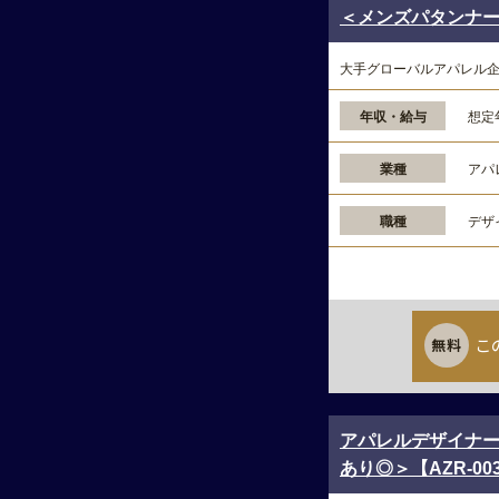
＜メンズパタンナー＞
大手グローバルアパレル
年収・給与
想定
業種
アパ
職種
デザ
こ
アパレルデザイナー
あり◎＞【AZR-003