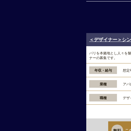
＜デザイナー＞シンプ
パリを本拠地とし人々を
ナーの募集です。
年収・給与
想定
業種
アパ
職種
デザ
こ