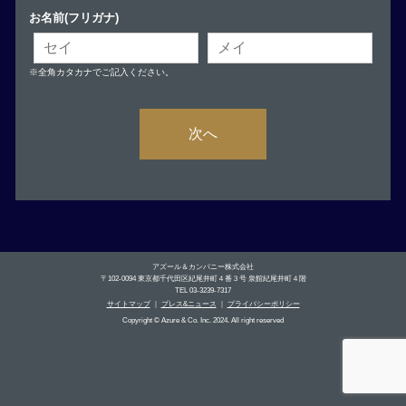
お名前(フリガナ)
※全角カタカナでご記入ください。
次へ
アズール＆カンパニー株式会社
〒102-0094 東京都千代田区紀尾井町４番３号 泉館紀尾井町４階
TEL 03-3239-7317
サイトマップ
｜
プレス&ニュース
｜
プライバシーポリシー
Copyright © Azure & Co. Inc. 2024. All right reserved