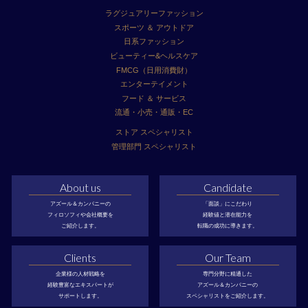
ラグジュアリーファッション
スポーツ ＆ アウトドア
日系ファッション
ビューティー&ヘルスケア
FMCG（日用消費財）
エンターテイメント
フード ＆ サービス
流通・小売・通販・EC
ストア スペシャリスト
管理部門 スペシャリスト
About us
Candidate
アズール＆カンパニーの
「面談」にこだわり
フィロソフィや会社概要を
経験値と潜在能力を
ご紹介します。
転職の成功に導きます。
Clients
Our Team
企業様の人材戦略を
専門分野に精通した
経験豊富なエキスパートが
アズール＆カンパニーの
サポートします。
スペシャリストをご紹介します。