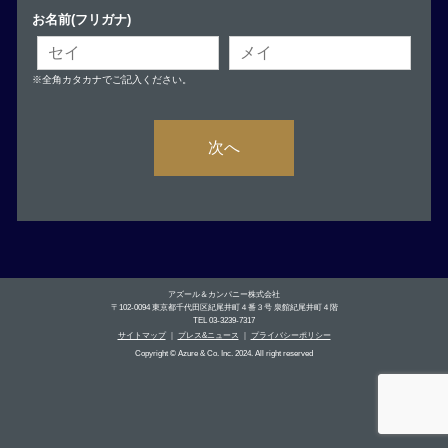
お名前(フリガナ)
※全角カタカナでご記入ください。
次へ
アズール＆カンパニー株式会社
〒102-0094 東京都千代田区紀尾井町４番３号 泉館紀尾井町４階
TEL 03-3239-7317
サイトマップ
｜
プレス&ニュース
｜
プライバシーポリシー
Copyright © Azure & Co. Inc. 2024. All right reserved