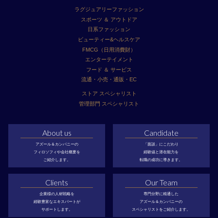
ラグジュアリーファッション
スポーツ ＆ アウトドア
日系ファッション
ビューティー&ヘルスケア
FMCG（日用消費財）
エンターテイメント
フード ＆ サービス
流通・小売・通販・EC
ストア スペシャリスト
管理部門 スペシャリスト
About us
Candidate
アズール＆カンパニーの
「面談」にこだわり
フィロソフィや会社概要を
経験値と潜在能力を
ご紹介します。
転職の成功に導きます。
Clients
Our Team
企業様の人材戦略を
専門分野に精通した
経験豊富なエキスパートが
アズール＆カンパニーの
サポートします。
スペシャリストをご紹介します。