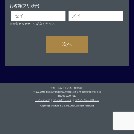
お名前(フリガナ)
※全角カタカナでご記入ください。
次へ
アズール＆カンパニー株式会社
〒102-0094 東京都千代田区紀尾井町４番３号 泉館紀尾井町４階
TEL 03-3239-7317
サイトマップ
｜
プレス&ニュース
｜
プライバシーポリシー
Copyright © Azure & Co. Inc. 2024. All right reserved