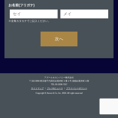
お名前(フリガナ)
※全角カタカナでご記入ください。
次へ
アズール＆カンパニー株式会社
〒102-0094 東京都千代田区紀尾井町４番３号 泉館紀尾井町４階
TEL 03-3239-7317
サイトマップ
｜
プレス&ニュース
｜
プライバシーポリシー
Copyright © Azure & Co. Inc. 2024. All right reserved