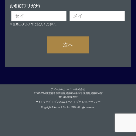
お名前(フリガナ)
※全角カタカナでご記入ください。
次へ
アズール＆カンパニー株式会社
〒102-0094 東京都千代田区紀尾井町４番３号 泉館紀尾井町４階
TEL 03-3239-7317
サイトマップ
｜
プレス&ニュース
｜
プライバシーポリシー
Copyright © Azure & Co. Inc. 2024. All right reserved