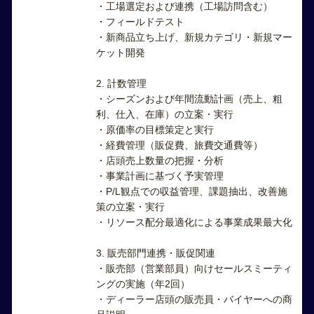
・工場選定および連携（工場訪問含む）
・フィールドテスト
・新商品立ち上げ、新規カテゴリ・新規マー
ケット開発
2. 計数管理
・シーズンおよび年間流動計画（売上、粗
利、仕入、在庫）の立案・実行
・原価率の目標策定と実行
・経費管理（販促費、旅費交通費等）
・店頭売上数量の把握・分析
・事業計画に基づく予実管理
・P/L観点での収益管理、課題抽出、改善施
策の立案・実行
・リソース配分最適化による事業成果最大化
3. 販売部門連携・販促関連
・販売部（営業部員）向けセールスミーティ
ングの実施（年2回）
・ディーラー店頭の販売員・バイヤーへの商