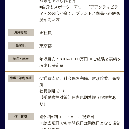
成果を上げられる方
■自身もスポーツ・アウトドアアクティビテ
ィへの関心が高く、ブランド／商品への解像
度が高い方
正社員
雇用形態
東京都
勤務地
年収目安：800～1100万円 ※ご経験と実績を
年収・給与
考慮し決定※
交通費支給、社会保険完備、財形貯蓄、保養
待遇・福利厚生
所
社員割引 あり
【受動喫煙対策】屋内原則禁煙（喫煙室あ
り）
週休2日制（土・日）、祝祭日
休日休暇
※該当曜日でも年間数日は勤務日となる場合