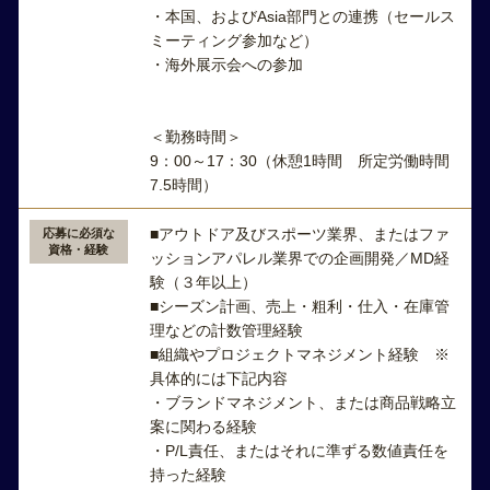
・本国、およびAsia部門との連携（セールス
ミーティング参加など）
・海外展示会への参加
＜勤務時間＞
9：00～17：30（休憩1時間 所定労働時間
7.5時間）
■アウトドア及びスポーツ業界、またはファ
応募に必須な
資格・経験
ッションアパレル業界での企画開発／MD経
験（３年以上）
■シーズン計画、売上・粗利・仕入・在庫管
理などの計数管理経験
■組織やプロジェクトマネジメント経験 ※
具体的には下記内容
・ブランドマネジメント、または商品戦略立
案に関わる経験
・P/L責任、またはそれに準ずる数値責任を
持った経験