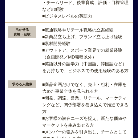
・チームリード、後輩育成、評価・目標管理
などの経験
■ビジネスレベルの英語力
■流通戦略やリテール戦略の立案経験
活かせる
資格・経験
■新商品立ち上げ、ブランド立ち上げ経験
■素材開発経験
■アウトドア、スポーツ業界での就業経験
（企画開発／MD職種以外）
■英語以外の語学力（中国語、韓国語など）
をお持ちで、ビジネスでの使用経験のある方
■商品企画だけでなく、売上・粗利・在庫を
求める人物像
含めた事業全体を見られる方
■開発、調達、営業、リテール、マーケティ
ングなど、関係部署を巻き込んで推進できる
方
■お客様の潜在ニーズを捉え、新たな価値や
マーケットを生み出せる方
■メンバーの強みを引き出し、チームとして