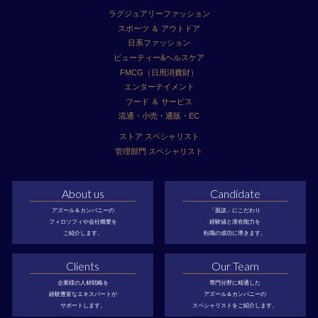
ラグジュアリーファッション
スポーツ ＆ アウトドア
日系ファッション
ビューティー&ヘルスケア
FMCG（日用消費財）
エンターテイメント
フード ＆ サービス
流通・小売・通販・EC
ストア スペシャリスト
管理部門 スペシャリスト
About us
Candidate
アズール＆カンパニーの
「面談」にこだわり
フィロソフィや会社概要を
経験値と潜在能力を
ご紹介します。
転職の成功に導きます。
Clients
Our Team
企業様の人材戦略を
専門分野に精通した
経験豊富なエキスパートが
アズール＆カンパニーの
サポートします。
スペシャリストをご紹介します。