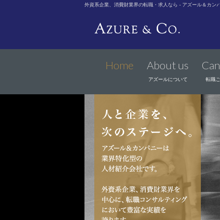
外資系企業、消費財業界の転職・求人なら - アズール＆カン
Home
About us
Can
アズールについて
転職