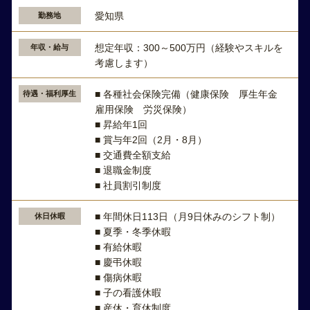
愛知県
勤務地
想定年収：300～500万円（経験やスキルを
年収・給与
考慮します）
■ 各種社会保険完備（健康保険 厚生年金
待遇・福利厚生
雇用保険 労災保険）
■ 昇給年1回
■ 賞与年2回（2月・8月）
■ 交通費全額支給
■ 退職金制度
■ 社員割引制度
■ 年間休日113日（月9日休みのシフト制）
休日休暇
■ 夏季・冬季休暇
■ 有給休暇
■ 慶弔休暇
■ 傷病休暇
■ 子の看護休暇
■ 産休・育休制度