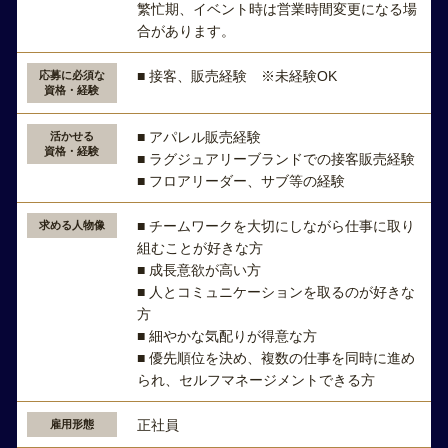
繁忙期、イベント時は営業時間変更になる場
合があります。
■ 接客、販売経験 ※未経験OK
応募に必須な
資格・経験
■ アパレル販売経験
活かせる
資格・経験
■ ラグジュアリーブランドでの接客販売経験
■ フロアリーダー、サブ等の経験
■ チームワークを大切にしながら仕事に取り
求める人物像
組むことが好きな方
■ 成長意欲が高い方
■ 人とコミュニケーションを取るのが好きな
方
■ 細やかな気配りが得意な方
■ 優先順位を決め、複数の仕事を同時に進め
られ、セルフマネージメントできる方
正社員
雇用形態