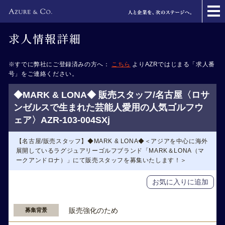
求人情報詳細
※すでに弊社にご登録済みの方へ：
こちら
よりAZRではじまる「求人番
号」をご連絡ください。
◆MARK & LONA◆ 販売スタッフ/名古屋〈ロサ
ンゼルスで生まれた芸能人愛用の人気ゴルフウ
ェア〉AZR-103-004SXj
【名古屋/販売スタッフ】◆MARK & LONA◆＜アジアを中心に海外
展開しているラグジュアリーゴルフブランド「MARK＆LONA（マ
ークアンドロナ）」にて販売スタッフを募集いたします！＞
お気に入りに追加
販売強化のため
募集背景