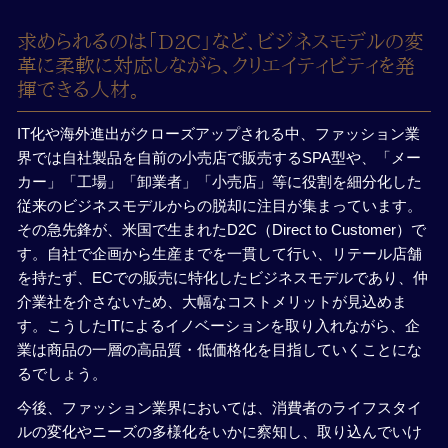
求められるのは「D2C」など、ビジネスモデルの変
革に柔軟に対応しながら、クリエイティビティを発
揮できる人材。
IT化や海外進出がクローズアップされる中、ファッション業
界では自社製品を自前の小売店で販売するSPA型や、「メー
カー」「工場」「卸業者」「小売店」等に役割を細分化した
従来のビジネスモデルからの脱却に注目が集まっています。
その急先鋒が、米国で生まれたD2C（Direct to Customer）で
す。自社で企画から生産までを一貫して行い、リテール店舗
を持たず、ECでの販売に特化したビジネスモデルであり、仲
介業社を介さないため、大幅なコストメリットが見込めま
す。こうしたITによるイノベーションを取り入れながら、企
業は商品の一層の高品質・低価格化を目指していくことにな
るでしょう。
今後、ファッション業界においては、消費者のライフスタイ
ルの変化やニーズの多様化をいかに察知し、取り込んでいけ