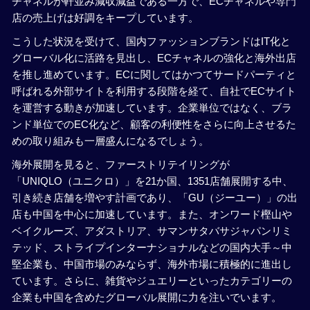
チャネルが軒並み減収減益である一方で、ECチャネルや専門
店の売上げは好調をキープしています。
こうした状況を受けて、国内ファッションブランドはIT化と
グローバル化に活路を見出し、ECチャネルの強化と海外出店
を推し進めています。ECに関してはかつてサードパーティと
呼ばれる外部サイトを利用する段階を経て、自社でECサイト
を運営する動きが加速しています。企業単位ではなく、ブラ
ンド単位でのEC化など、顧客の利便性をさらに向上させるた
めの取り組みも一層盛んになるでしょう。
海外展開を見ると、ファーストリテイリングが
「UNIQLO（ユニクロ）」を21か国、1351店舗展開する中、
引き続き店舗を増やす計画であり、「GU（ジーユー）」の出
店も中国を中心に加速しています。また、オンワード樫山や
ベイクルーズ、アダストリア、サマンサタバサジャパンリミ
テッド、ストライプインターナショナルなどの国内大手～中
堅企業も、中国市場のみならず、海外市場に積極的に進出し
ています。さらに、雑貨やジュエリーといったカテゴリーの
企業も中国を含めたグローバル展開に力を注いでいます。